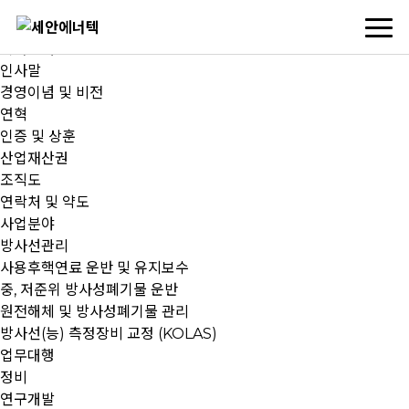
Ko
En
회사소개
인사말
경영이념 및 비전
연혁
인증 및 상훈
산업재산권
조직도
연락처 및 약도
사업분야
방사선관리
사용후핵연료 운반 및 유지보수
중, 저준위 방사성폐기물 운반
원전해체 및 방사성폐기물 관리
방사선(능) 측정장비 교정 (KOLAS)
업무대행
정비
연구개발