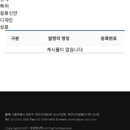
특허
실용신안
디자인
상표
구분
발명의 명칭
등록번호
게시물이 없습니다.
본사.
서울특별시 금천구 가산디지털2로 184(가산동, 벽산디지털밸리2차) 923호
Tel.
02-2102-2900
Fax.
02-2039-6882
E-mail.
saetec@sae-tec.com
Copyright© 2021 세안에너텍 All Rights Reserved